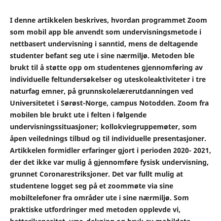
I denne artikkelen beskrives, hvordan programmet Zoom
som mobil app ble anvendt som undervisningsmetode i
nettbasert undervisning i sanntid, mens de deltagende
studenter befant seg ute i sine nærmiljø. Metoden ble
brukt til å støtte opp om studentenes gjennomføring av
individuelle feltundersøkelser og uteskoleaktiviteter i tre
naturfag emner, på grunnskolelærerutdanningen ved
Universitetet i Sørøst-Norge, campus Notodden. Zoom fra
mobilen ble brukt ute i felten i følgende
undervisningssituasjoner; kollokviegruppemøter, som
åpen veilednings tilbud og til individuelle presentasjoner.
Artikkelen formidler erfaringer gjort i perioden 2020- 2021,
der det ikke var mulig å gjennomføre fysisk undervisning,
grunnet Coronarestriksjoner. Det var fullt mulig at
studentene logget seg på et zoommøte via sine
mobiltelefoner fra områder ute i sine nærmiljø. Som
praktiske utfordringer med metoden opplevde vi,