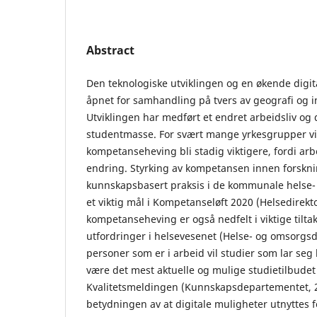
Abstract
Den teknologiske utviklingen og en økende digit
åpnet for samhandling på tvers av geografi og in
Utviklingen har medført et endret arbeidsliv o
studentmasse. For svært mange yrkesgrupper vil
kompetanseheving bli stadig viktigere, fordi arb
endring. Styrking av kompetansen innen forskni
kunnskapsbasert praksis i de kommunale helse-
et viktig mål i Kompetanseløft 2020 (Helsedirekt
kompetanseheving er også nedfelt i viktige tilta
utfordringer i helsevesenet (Helse- og omsorgs
personer som er i arbeid vil studier som lar se
være det mest aktuelle og mulige studietilbude
Kvalitetsmeldingen (Kunnskapsdepartementet, 
betydningen av at digitale muligheter utnyttes fo