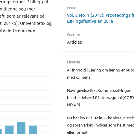
ingsformer. I tillegg til
Issue
en tilegne seg mer
Vol. 2 No. 1 (2018): Proceedings f
ft, som er relevant på
Læringsfestivalen 2018
 2017b). Universitets- og
øte dette endrede
Section
Articles
License
All innhold i Læring om læring er publ
med cc lisens
Navngivelse-IkkeKommersiell-Ingen
bearbeidelser 4.0 Internasjonal
(CC B
ND 4.0)
Du har lov til å
Dele
— kopiere, distri
og spre verket i hvilket som helst m
eller format