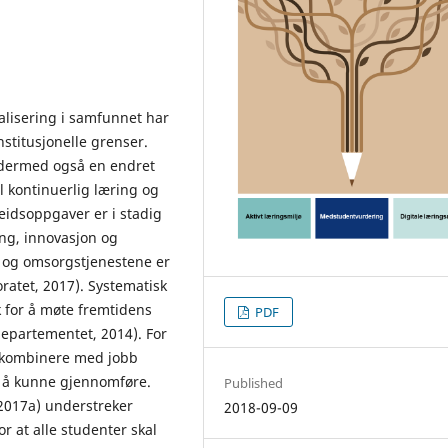
alisering i samfunnet har
stitusjonelle grenser.
g dermed også en endret
 kontinuerlig læring og
eidsoppgaver er i stadig
ng, innovasjon og
 og omsorgstjenestene er
oratet, 2017). Systematisk
k for å møte fremtidens
PDF
departementet, 2014). For
g kombinere med jobb
t å kunne gjennomføre.
Published
2017a) understreker
2018-09-09
r at alle studenter skal