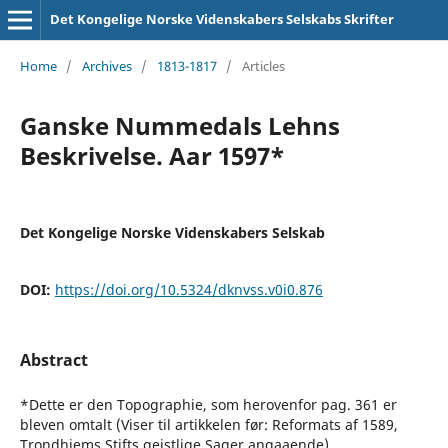
Det Kongelige Norske Videnskabers Selskabs Skrifter
Home
/
Archives
/
1813-1817
/
Articles
Ganske Nummedals Lehns
Beskrivelse. Aar 1597*
Det Kongelige Norske Videnskabers Selskab
DOI:
https://doi.org/10.5324/dknvss.v0i0.876
Abstract
*Dette er den Topographie, som herovenfor pag. 361 er
bleven omtalt (Viser til artikkelen før: Reformats af 1589,
Trondhjems Stifts geistlige Sager angaaende)