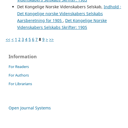
Det Kongelige Norske Videnskabers Selskab,
Indhold ;
Det Kongelige norske Videnskabers Selskabs
Aarsberetning for 1905
,
Det Kongelige Norske
Videnskabers Selskabs Skrifter: 1905
<<
<
1
2
3
4
5
6
7
8
9
>
>>
Information
For Readers
For Authors
For Librarians
Open Journal Systems