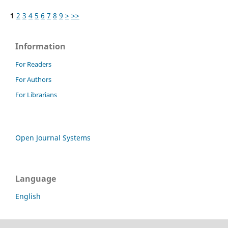
1
2
3
4
5
6
7
8
9
>
>>
Information
For Readers
For Authors
For Librarians
Open Journal Systems
Language
English