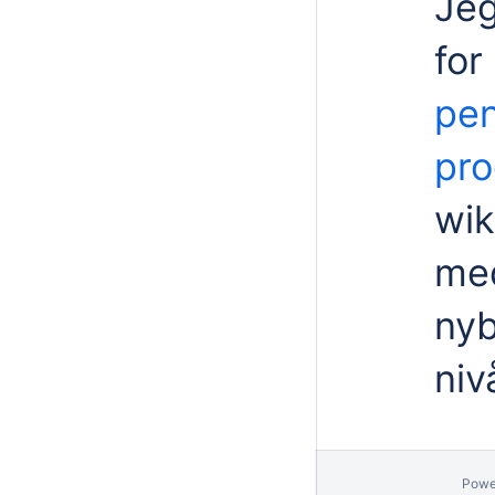
Jeg
for
pen
pro
wik
med
nyb
niv
Powe