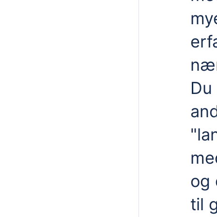
mye
erf
nær
Du 
and
"la
med
og 
til