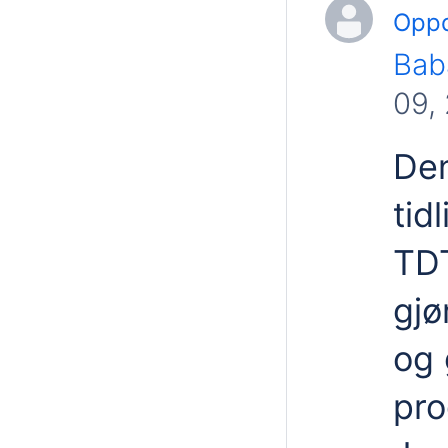
Oppd
Bab
09,
Den
tid
TD
gjø
og 
pro