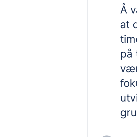
Å v
at 
tim
på 
væ
fok
utv
gru