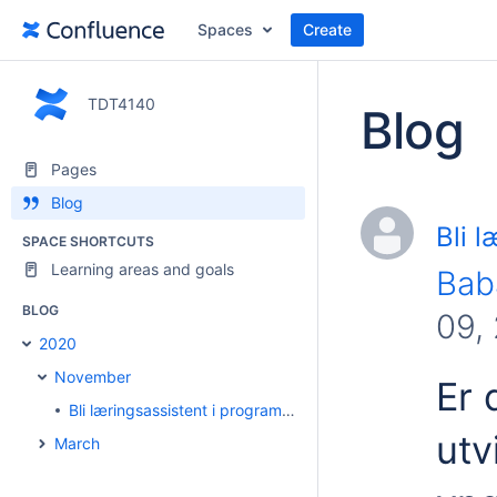
Spaces
Create
TDT4140
Blog
Pages
Blog
Bli 
SPACE SHORTCUTS
Learning areas and goals
Bab
BLOG
09,
2020
November
Er 
Bli læringsassistent i programvareutvikling!
utv
March