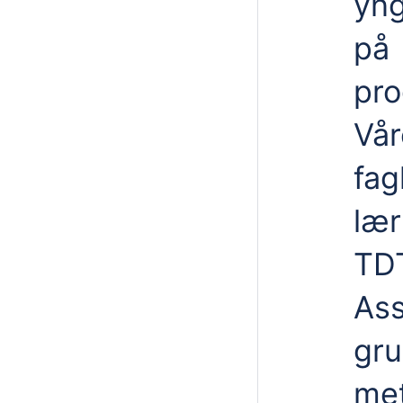
yng
på
pro
Vår
fag
lær
TDT
Ass
gru
met