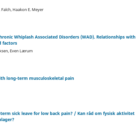
. Falch, Haakon E. Meyer
chronic Whiplash Associated Disorders (WAD). Relationships with
d factors
riksen, Even Lærum
ith long-term musculoskeletal pain
term sick leave for low back pain? / Kan råd om fysisk aktivitet
plager?