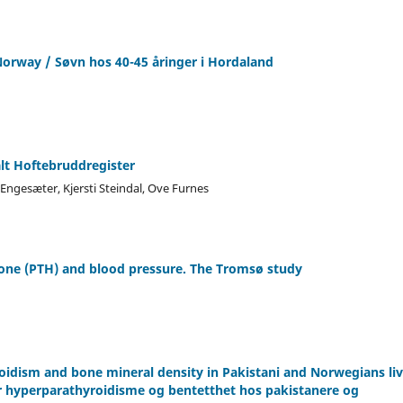
Norway / Søvn hos 40-45 åringer i Hordaland
lt Hoftebruddregister
r Engesæter, Kjersti Steindal, Ove Furnes
one (PTH) and blood pressure. The Tromsø study
oidism and bone mineral density in Pakistani and Norwegians li
 hyperparathyroidisme og bentetthet hos pakistanere og