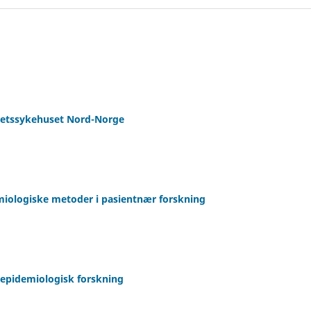
itetssykehuset Nord-Norge
miologiske metoder i pasientnær forskning
k epidemiologisk forskning