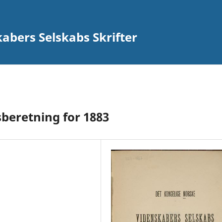
abers Selskabs Skrifter
sberetning for 1883