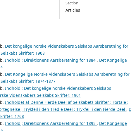
Section
Articles
ab,
Det kongelige norske Videnskabers Selskabs Aarsberetning for
Selskabs Skrifter: 1908
ab,
Indhold ; Direktionens Aarsberetning for 1884
,
Det Kongelige
84
ab,
Det Kongelige Norske Videnskabers Selskabs Aarsberetning for
Selskabs Skrifter: 1874-1877
ab,
Indhold ; Det kongelige norske Videnskabers Selskabs
ske Videnskabers Selskabs Skrifter: 1901
ab,
Indholdet af Denne Fierde Deel af Selskabets Skrifter ; Fortale ;
rtegnelse ; Trykfeil i den Tredie Deel ; Trykfeil i den Fierde Deel
,
D
rifter: 1768
ab,
Indhold ; Direktionens Aarsberetning for 1895
,
Det Kongelige
95