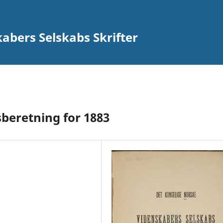
abers Selskabs Skrifter
sberetning for 1883