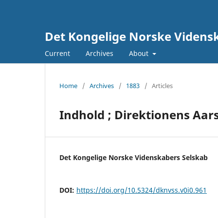
Det Kongelige Norske Vidensk
Current
Archives
About
Home
/
Archives
/
1883
/
Articles
Indhold ; Direktionens Aar
Det Kongelige Norske Videnskabers Selskab
DOI:
https://doi.org/10.5324/dknvss.v0i0.961