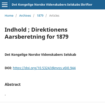
Det Kongelige Norske Videnskabers Selskabs Skrifter
Home
/
Archives
/
1879
/
Articles
Indhold ; Direktionens
Aarsberetning for 1879
Det Kongelige Norske Videnskabers Selskab
DOI:
https://doi.org/10.5324/dknvss.v0i0.944
Abstract
-