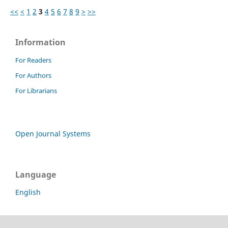
<<
<
1
2
3
4
5
6
7
8
9
>
>>
Information
For Readers
For Authors
For Librarians
Open Journal Systems
Language
English