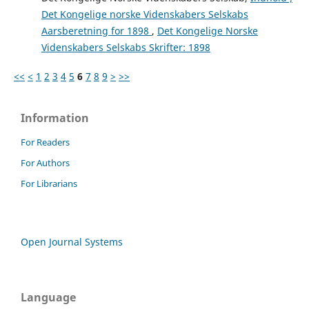
Det Kongelige norske Videnskabers Selskabs
Aarsberetning for 1898
,
Det Kongelige Norske
Videnskabers Selskabs Skrifter: 1898
<<
<
1
2
3
4
5
6
7
8
9
>
>>
Information
For Readers
For Authors
For Librarians
Open Journal Systems
Language