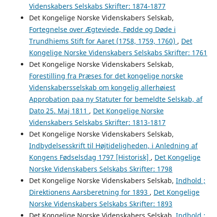
Videnskabers Selskabs Skrifter: 1874-1877
Det Kongelige Norske Videnskabers Selskab,
Fortegnelse over Ægteviede, Fødde og Døde i
Trundhiems Stift for Aaret (1758, 1759, 1760)
,
Det
Kongelige Norske Videnskabers Selskabs Skrifter: 1761
Det Kongelige Norske Videnskabers Selskab,
Forestilling fra Præses for det kongelige norske
Videnskabersselskab om kongelig allerhøiest
Approbation paa ny Statuter for bemeldte Selskab, af
Dato 25. Maj 1811
,
Det Kongelige Norske
Videnskabers Selskabs Skrifter: 1813-1817
Det Kongelige Norske Videnskabers Selskab,
Indbydelsesskrift til Højtideligheden, i Anledning af
Kongens Fødselsdag 1797 [Historisk]
,
Det Kongelige
Norske Videnskabers Selskabs Skrifter: 1798
Det Kongelige Norske Videnskabers Selskab,
Indhold ;
Direktionens Aarsberetning for 1893
,
Det Kongelige
Norske Videnskabers Selskabs Skrifter: 1893
Det Kongelige Norske Videnskabers Selskab,
Indhold ;