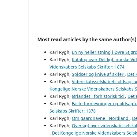
Most read articles by the same author(s)
Karl Rygh,
En ny helleristning i Øvre Stjø
Karl Rygh,
Katalog over Det kgl. norske V
Videnskabers Selskabs Skrifter: 1874
Karl Rygh,
Spidser og knive af skifer
,
Det 
Karl Rygh,
Videnskabsselskabets oldsagsam
Kongelige Norske Videnskabers Selskabs Sk
Karl Rygh,
Ørlandet i forhistorisk tid
,
Det 
Karl Rygh,
Faste fornlevninger og oldsag
Selskabs Skrifter: 1878
Karl Rygh,
Om gaardnavne i Nordland
,
De
Karl Rygh,
Oversigt over videnskabsselska
,
Det Kongelige Norske Videnskabers Selska