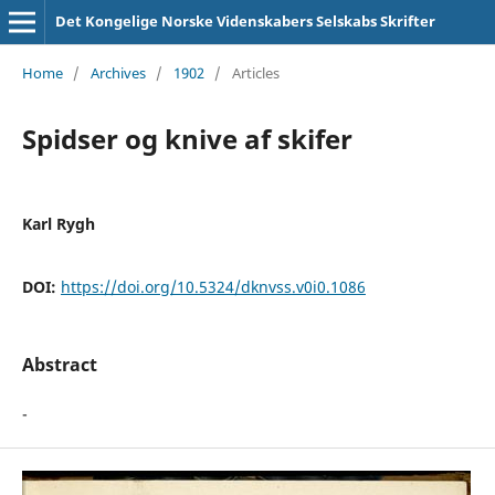
Det Kongelige Norske Videnskabers Selskabs Skrifter
Home
/
Archives
/
1902
/
Articles
Spidser og knive af skifer
Karl Rygh
DOI:
https://doi.org/10.5324/dknvss.v0i0.1086
Abstract
-