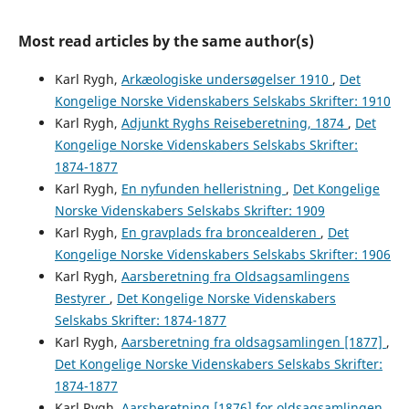
Most read articles by the same author(s)
Karl Rygh,
Arkæologiske undersøgelser 1910
,
Det
Kongelige Norske Videnskabers Selskabs Skrifter: 1910
Karl Rygh,
Adjunkt Ryghs Reiseberetning, 1874
,
Det
Kongelige Norske Videnskabers Selskabs Skrifter:
1874-1877
Karl Rygh,
En nyfunden helleristning
,
Det Kongelige
Norske Videnskabers Selskabs Skrifter: 1909
Karl Rygh,
En gravplads fra broncealderen
,
Det
Kongelige Norske Videnskabers Selskabs Skrifter: 1906
Karl Rygh,
Aarsberetning fra Oldsagsamlingens
Bestyrer
,
Det Kongelige Norske Videnskabers
Selskabs Skrifter: 1874-1877
Karl Rygh,
Aarsberetning fra oldsagsamlingen [1877]
,
Det Kongelige Norske Videnskabers Selskabs Skrifter:
1874-1877
Karl Rygh,
Aarsberetning [1876] for oldsagsamlingen
,