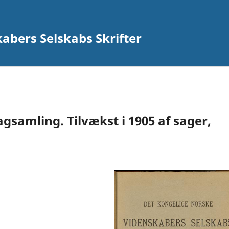
abers Selskabs Skrifter
gsamling. Tilvækst i 1905 af sager,