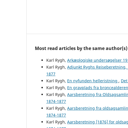
Most read articles by the same author(s)
Karl Rygh,
Arkæologiske undersøgelser 1
Karl Rygh,
Adjunkt Ryghs Reiseberetning,
1877
Karl Rygh,
En nyfunden helleristning
,
Det
Karl Rygh,
En gravplads fra broncealdere
Karl Rygh,
Aarsberetning fra Oldsagsamli
1874-1877
Karl Rygh,
Aarsberetning fra oldsagsamli
1874-1877
Karl Rygh,
Aarsberetning [1876] for olds