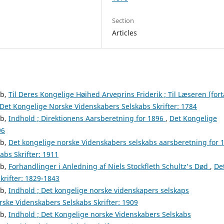
Section
Articles
ab,
Til Deres Kongelige Høihed Arveprins Friderik ; Til Læseren (fort
Det Kongelige Norske Videnskabers Selskabs Skrifter: 1784
ab,
Indhold ; Direktionens Aarsberetning for 1896
,
Det Kongelige
96
ab,
Det kongelige norske Videnskabers selskabs aarsberetning for 
bs Skrifter: 1911
ab,
Forhandlinger i Anledning af Niels Stockfleth Schultz's Død
,
De
krifter: 1829-1843
ab,
Indhold ; Det kongelige norske videnskapers selskaps
ske Videnskabers Selskabs Skrifter: 1909
ab,
Indhold ; Det Kongelige norske Videnskabers Selskabs