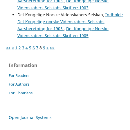
Aarsberetning for 1903
,
Det Kongelige Norske
Videnskabers Selskabs Skrifter: 1903
Det Kongelige Norske Videnskabers Selskab,
Indhold ;
Det Kongelige norske Videnskabers Selskabs
Aarsberetning for 1905
,
Det Kongelige Norske
Videnskabers Selskabs Skrifter: 1905
<<
<
1
2
3
4
5
6
7
8
9
>
>>
Information
For Readers
For Authors
For Librarians
Open Journal Systems