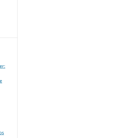
er:
e
bs