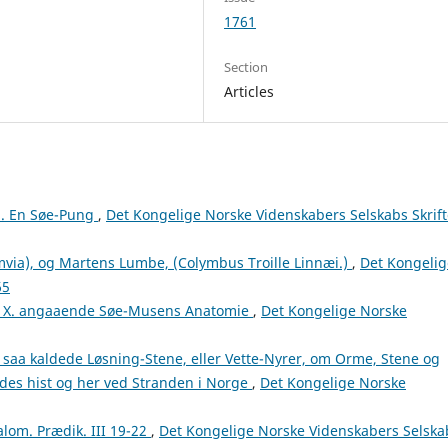
1761
Section
Articles
a. En Søe-Pung
,
Det Kongelige Norske Videnskabers Selskabs Skrift
via), og Martens Lumbe, (Colymbus Troille Linnæi.)
,
Det Kongelig
65
b. X. angaaende Søe-Musens Anatomie
,
Det Kongelige Norske
 saa kaldede Løsning-Stene, eller Vette-Nyrer, om Orme, Stene og
des hist og her ved Stranden i Norge
,
Det Kongelige Norske
alom. Prædik. III 19-22
,
Det Kongelige Norske Videnskabers Selska