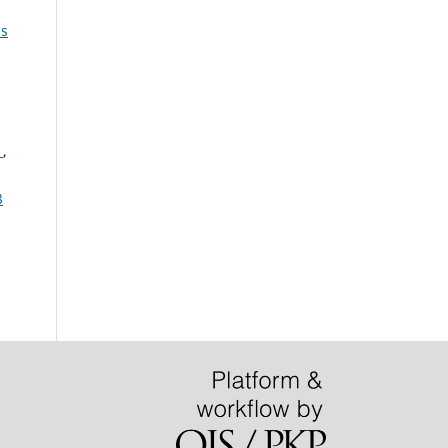
bs
n
,
8