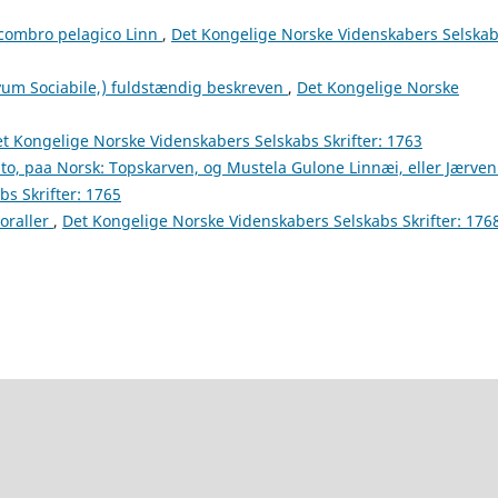
Scombro pelagico Linn
,
Det Kongelige Norske Videnskabers Selska
um Sociabile,) fuldstændig beskreven
,
Det Kongelige Norske
t Kongelige Norske Videnskabers Selskabs Skrifter: 1763
to, paa Norsk: Topskarven, og Mustela Gulone Linnæi, eller Jærve
s Skrifter: 1765
oraller
,
Det Kongelige Norske Videnskabers Selskabs Skrifter: 176