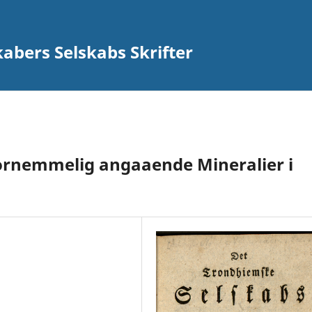
abers Selskabs Skrifter
 fornemmelig angaaende Mineralier i