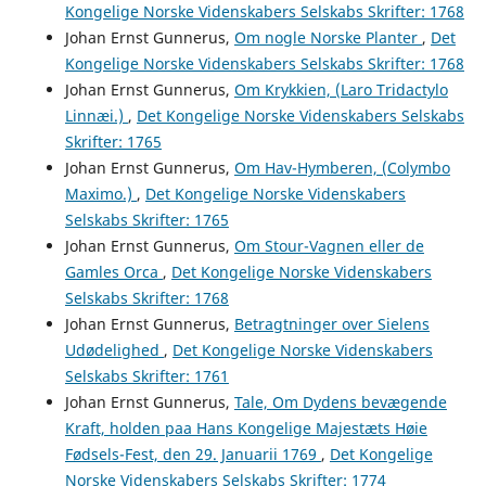
Kongelige Norske Videnskabers Selskabs Skrifter: 1768
Johan Ernst Gunnerus,
Om nogle Norske Planter
,
Det
Kongelige Norske Videnskabers Selskabs Skrifter: 1768
Johan Ernst Gunnerus,
Om Krykkien, (Laro Tridactylo
Linnæi.)
,
Det Kongelige Norske Videnskabers Selskabs
Skrifter: 1765
Johan Ernst Gunnerus,
Om Hav-Hymberen, (Colymbo
Maximo.)
,
Det Kongelige Norske Videnskabers
Selskabs Skrifter: 1765
Johan Ernst Gunnerus,
Om Stour-Vagnen eller de
Gamles Orca
,
Det Kongelige Norske Videnskabers
Selskabs Skrifter: 1768
Johan Ernst Gunnerus,
Betragtninger over Sielens
Udødelighed
,
Det Kongelige Norske Videnskabers
Selskabs Skrifter: 1761
Johan Ernst Gunnerus,
Tale, Om Dydens bevægende
Kraft, holden paa Hans Kongelige Majestæts Høie
Fødsels-Fest, den 29. Januarii 1769
,
Det Kongelige
Norske Videnskabers Selskabs Skrifter: 1774