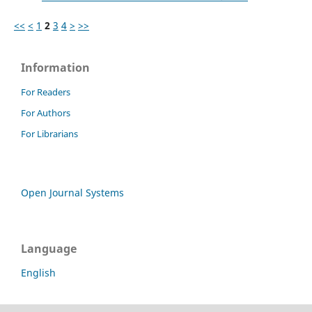
<<
<
1
2
3
4
>
>>
Information
For Readers
For Authors
For Librarians
Open Journal Systems
Language
English