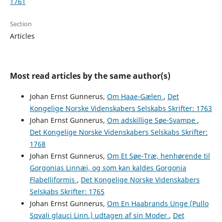
1761
Section
Articles
Most read articles by the same author(s)
Johan Ernst Gunnerus,
Om Haae-Gælen
,
Det
Kongelige Norske Videnskabers Selskabs Skrifter: 1763
Johan Ernst Gunnerus,
Om adskillige Søe-Svampe
,
Det Kongelige Norske Videnskabers Selskabs Skrifter:
1768
Johan Ernst Gunnerus,
Om Et Søe-Træ, henhørende til
Gorgonias Linnæi, og som kan kaldes Gorgonia
Flabelliformis
,
Det Kongelige Norske Videnskabers
Selskabs Skrifter: 1765
Johan Ernst Gunnerus,
Om En Haabrands Unge (Pullo
Sqvali glauci Linn.) udtagen af sin Moder
,
Det