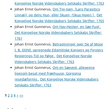
Kongelige Norske Videnskabers Selskabs Skrifter: 1763
Johan Ernst Gunnerus,
Om Tyv-Joen, (Laro Parasitico
Linnæi), og dens Hun, eller Skuen, (Skua Hoieri.)
,
Det
Kongelige Norske Videnskabers Selskabs Skrifter: 1765
Johan Ernst Gunnerus,
Om Hav-Hesten, en Søe-Fugl
,
Det Kongelige Norske Videnskabers Selskabs Skrifter:
1761
Johan Ernst Gunnerus,
Betragtninger over De af Mose
I. B. XXXVI. opregnede Edomitiske Kongers og Fyrsters
Regierings-Tid og Følge
,
Det Kongelige Norske
Videnskabers Selskabs Skrifter: 1763
Johan Ernst Gunnerus,
Om en Søevext, allevegne
ligesom besat med Frøehuuse, Gorgonia
resedæformis
,
Det Kongelige Norske Videnskabers
Selskabs Skrifter: 1763
1
2
3
4
>
>>