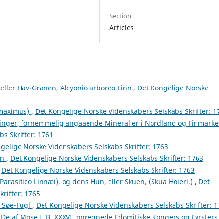
Section
Articles
ller Hav-Granen, Alcyonio arboreo Linn
,
Det Kongelige Norske
 maximus)
,
Det Kongelige Norske Videnskabers Selskabs Skrifter: 1
tninger, fornemmelig angaaende Mineralier i Nordland og Finmark
s Skrifter: 1761
gelige Norske Videnskabers Selskabs Skrifter: 1763
en
,
Det Kongelige Norske Videnskabers Selskabs Skrifter: 1763
,
Det Kongelige Norske Videnskabers Selskabs Skrifter: 1763
Parasitico Linnæi), og dens Hun, eller Skuen, (Skua Hoieri.)
,
Det
rifter: 1765
 Søe-Fugl
,
Det Kongelige Norske Videnskabers Selskabs Skrifter: 
 De af Mose I. B. XXXVI. opregnede Edomitiske Kongers og Fyrsters