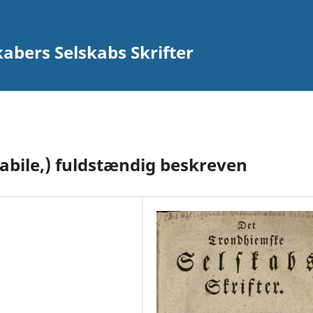
abers Selskabs Skrifter
abile,) fuldstændig beskreven