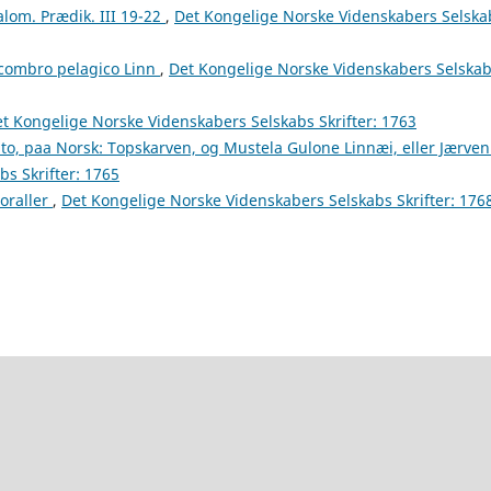
alom. Prædik. III 19-22
,
Det Kongelige Norske Videnskabers Selska
Scombro pelagico Linn
,
Det Kongelige Norske Videnskabers Selska
t Kongelige Norske Videnskabers Selskabs Skrifter: 1763
to, paa Norsk: Topskarven, og Mustela Gulone Linnæi, eller Jærve
s Skrifter: 1765
oraller
,
Det Kongelige Norske Videnskabers Selskabs Skrifter: 176