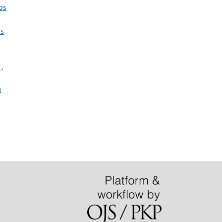
bs
bs
n
,
8