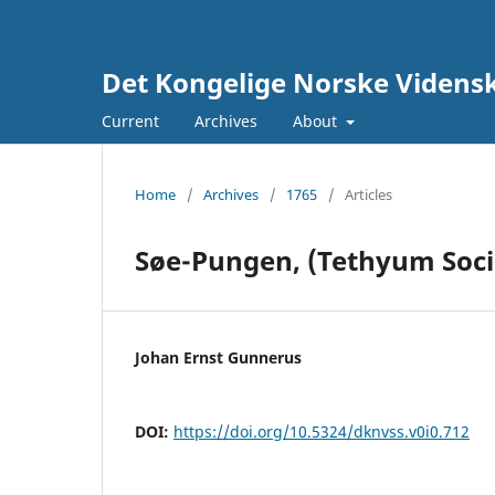
Det Kongelige Norske Vidensk
Current
Archives
About
Home
/
Archives
/
1765
/
Articles
Søe-Pungen, (Tethyum Soci
Johan Ernst Gunnerus
DOI:
https://doi.org/10.5324/dknvss.v0i0.712