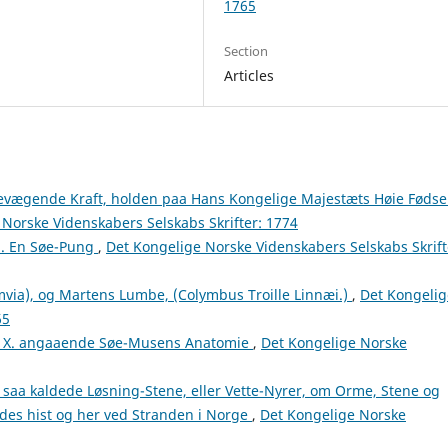
1765
Section
Articles
evægende Kraft, holden paa Hans Kongelige Majestæts Høie Fødse
 Norske Videnskabers Selskabs Skrifter: 1774
a. En Søe-Pung
,
Det Kongelige Norske Videnskabers Selskabs Skrift
via), og Martens Lumbe, (Colymbus Troille Linnæi.)
,
Det Kongelig
65
b. X. angaaende Søe-Musens Anatomie
,
Det Kongelige Norske
 saa kaldede Løsning-Stene, eller Vette-Nyrer, om Orme, Stene og
des hist og her ved Stranden i Norge
,
Det Kongelige Norske