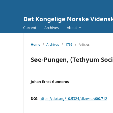
Det Kongelige Norske Vidensk
Current
Archives
About
Home
/
Archives
/
1765
/
Articles
Søe-Pungen, (Tethyum Soci
Johan Ernst Gunnerus
DOI:
https://doi.org/10.5324/dknvss.v0i0.712