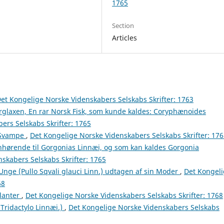
1765
Section
Articles
et Kongelige Norske Videnskabers Selskabs Skrifter: 1763
rglaxen, En rar Norsk Fisk, som kunde kaldes: Coryphænoides
ers Selskabs Skrifter: 1765
-Svampe
,
Det Kongelige Norske Videnskabers Selskabs Skrifter: 17
hørende til Gorgonias Linnæi, og som kan kaldes Gorgonia
skabers Selskabs Skrifter: 1765
ge (Pullo Sqvali glauci Linn.) udtagen af sin Moder
,
Det Kongel
68
lanter
,
Det Kongelige Norske Videnskabers Selskabs Skrifter: 1768
Tridactylo Linnæi.)
,
Det Kongelige Norske Videnskabers Selskabs