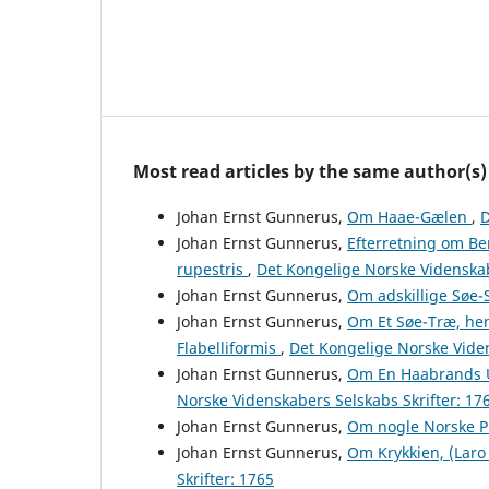
Most read articles by the same author(s)
Johan Ernst Gunnerus,
Om Haae-Gælen
,
D
Johan Ernst Gunnerus,
Efterretning om Be
rupestris
,
Det Kongelige Norske Videnskab
Johan Ernst Gunnerus,
Om adskillige Søe
Johan Ernst Gunnerus,
Om Et Søe-Træ, hen
Flabelliformis
,
Det Kongelige Norske Viden
Johan Ernst Gunnerus,
Om En Haabrands Un
Norske Videnskabers Selskabs Skrifter: 17
Johan Ernst Gunnerus,
Om nogle Norske P
Johan Ernst Gunnerus,
Om Krykkien, (Laro 
Skrifter: 1765