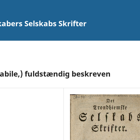
abers Selskabs Skrifter
abile,) fuldstændig beskreven