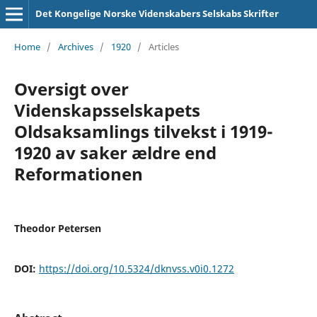
Det Kongelige Norske Videnskabers Selskabs Skrifter
Home
/
Archives
/
1920
/
Articles
Oversigt over
Videnskapsselskapets
Oldsaksamlings tilvekst i 1919-
1920 av saker ældre end
Reformationen
Theodor Petersen
DOI:
https://doi.org/10.5324/dknvss.v0i0.1272