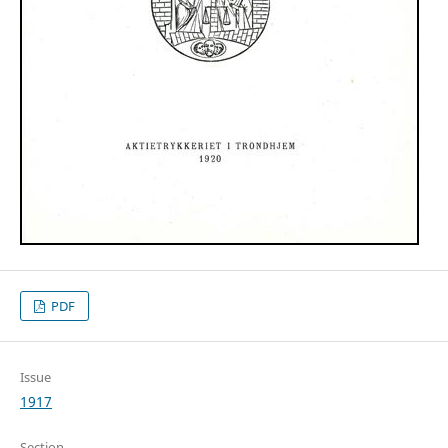
PDF
Issue
1917
Section