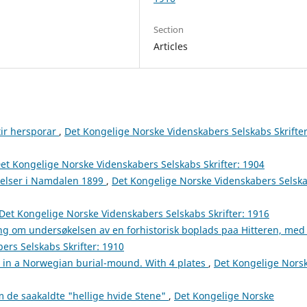
Section
Articles
tir hersporar
,
Det Kongelige Norske Videnskabers Selskabs Skrifter
et Kongelige Norske Videnskabers Selskabs Skrifter: 1904
elser i Namdalen 1899
,
Det Kongelige Norske Videnskabers Selsk
Det Kongelige Norske Videnskabers Selskabs Skrifter: 1916
g om undersøkelsen av en forhistorisk boplads paa Hitteren, med
ers Selskabs Skrifter: 1910
d in a Norwegian burial-mound. With 4 plates
,
Det Kongelige Nors
 de saakaldte "hellige hvide Stene"
,
Det Kongelige Norske