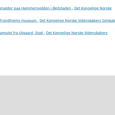
tenalder paa Hammersvolden i Beitstaden
,
Det Kongelige Norske
 i Trondhjems museum
,
Det Kongelige Norske Videnskabers Selska
amulet fra Utgaard, Stod
,
Det Kongelige Norske Videnskabers