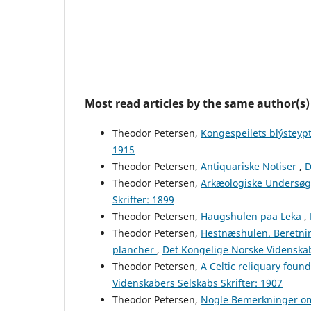
Most read articles by the same author(s)
Theodor Petersen,
Kongespeilets blýsteyp
1915
Theodor Petersen,
Antiquariske Notiser
,
D
Theodor Petersen,
Arkæologiske Undersøg
Skrifter: 1899
Theodor Petersen,
Haugshulen paa Leka
,
Theodor Petersen,
Hestnæshulen. Beretnin
plancher
,
Det Kongelige Norske Videnskab
Theodor Petersen,
A Celtic reliquary foun
Videnskabers Selskabs Skrifter: 1907
Theodor Petersen,
Nogle Bemerkninger om