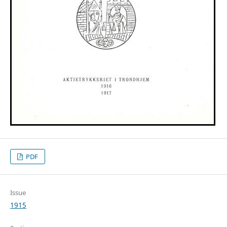
PDF
Issue
1915