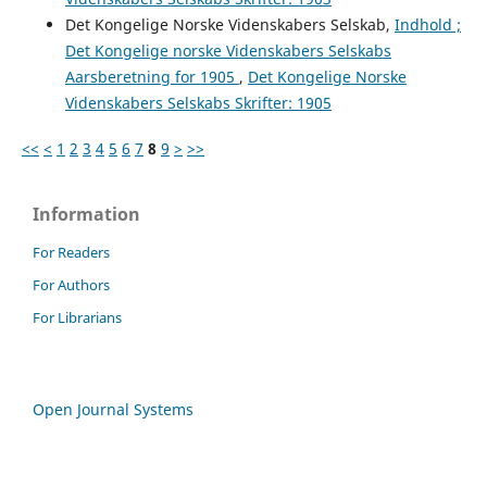
Det Kongelige Norske Videnskabers Selskab,
Indhold ;
Det Kongelige norske Videnskabers Selskabs
Aarsberetning for 1905
,
Det Kongelige Norske
Videnskabers Selskabs Skrifter: 1905
<<
<
1
2
3
4
5
6
7
8
9
>
>>
Information
For Readers
For Authors
For Librarians
Open Journal Systems