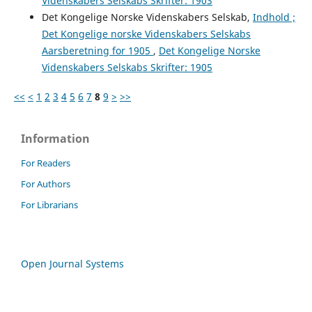
Videnskabers Selskabs Skrifter: 1903
Det Kongelige Norske Videnskabers Selskab,
Indhold ;
Det Kongelige norske Videnskabers Selskabs
Aarsberetning for 1905
,
Det Kongelige Norske
Videnskabers Selskabs Skrifter: 1905
<<
<
1
2
3
4
5
6
7
8
9
>
>>
Information
For Readers
For Authors
For Librarians
Open Journal Systems