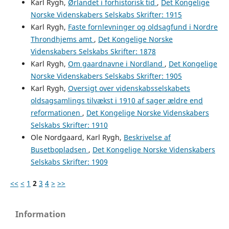
Karl Rygh,
Ørlandet i forhistorisk tid
,
Det Kongelige
Norske Videnskabers Selskabs Skrifter: 1915
Karl Rygh,
Faste fornlevninger og oldsagfund i Nordre
Throndhjems amt
,
Det Kongelige Norske
Videnskabers Selskabs Skrifter: 1878
Karl Rygh,
Om gaardnavne i Nordland
,
Det Kongelige
Norske Videnskabers Selskabs Skrifter: 1905
Karl Rygh,
Oversigt over videnskabsselskabets
oldsagsamlings tilvækst i 1910 af sager ældre end
reformationen
,
Det Kongelige Norske Videnskabers
Selskabs Skrifter: 1910
Ole Nordgaard, Karl Rygh,
Beskrivelse af
Busetbopladsen
,
Det Kongelige Norske Videnskabers
Selskabs Skrifter: 1909
<<
<
1
2
3
4
>
>>
Information