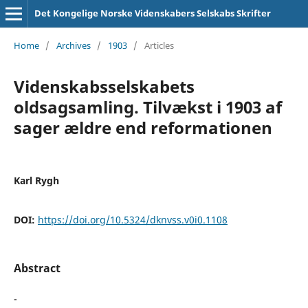
Det Kongelige Norske Videnskabers Selskabs Skrifter
Home
/
Archives
/
1903
/
Articles
Videnskabsselskabets
oldsagsamling. Tilvækst i 1903 af
sager ældre end reformationen
Karl Rygh
DOI:
https://doi.org/10.5324/dknvss.v0i0.1108
Abstract
-