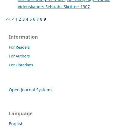
Videnskabers Selskabs Skrifter: 1907
<<
<
1
2
3
4
5
6
7
8
9
Information
For Readers
For Authors
For Librarians
Open Journal Systems
Language
English