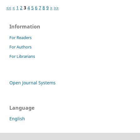
<<
<
1
2
3
4
5
6
7
8
9
>
>>
Information
For Readers
For Authors
For Librarians
Open Journal Systems
Language
English