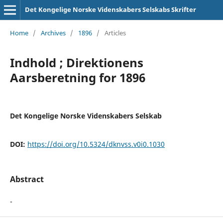
Det Kongelige Norske Videnskabers Selskabs Skrifter
Home
/
Archives
/
1896
/
Articles
Indhold ; Direktionens
Aarsberetning for 1896
Det Kongelige Norske Videnskabers Selskab
DOI:
https://doi.org/10.5324/dknvss.v0i0.1030
Abstract
-