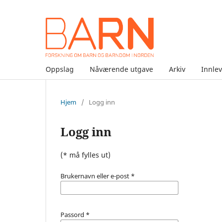
Oppslag
Nåværende utgave
Arkiv
Innle
Hjem
/
Logg inn
Logg inn
(* må fylles ut)
Brukernavn eller e-post
*
Passord
*