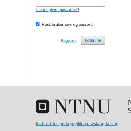
Har du glemt passordet?
Husk brukernavn og passord
Registrer
Logg inn
Institutt for pedagogikk og livslang læring