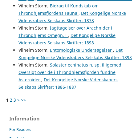
Vilhelm Storm,
Bidrag til Kundskab om
Throndhjemsfjordens Fauna
,
Det Kongelige Norske
Videnskabers Selskabs Skrifter: 1878
Vilhelm Storm,
Iagttagelser over Arachnider i
Throndhjems Omegn. I
,
Det Kongelige Norske
Videnskabers Selskabs Skrifter: 1898
Vilhelm Storm,
Entomologiske Undersøgelser
,
Det
Kongelige Norske Videnskabers Selskabs Skrifter: 1898
Vilhelm Storm,
Solaster echinatus n. sp. illigemed
Oversigt over de i Throndhjemsfjorden fundne
Asteroider
,
Det Kongelige Norske Videnskabers
Selskabs Skrifter: 1886-1887
1
2
3
>
>>
Information
For Readers