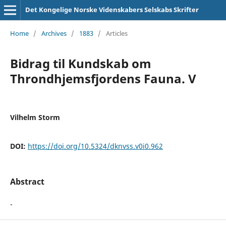
Det Kongelige Norske Videnskabers Selskabs Skrifter
Home
/
Archives
/
1883
/
Articles
Bidrag til Kundskab om
Throndhjemsfjordens Fauna. V
Vilhelm Storm
DOI:
https://doi.org/10.5324/dknvss.v0i0.962
Abstract
-