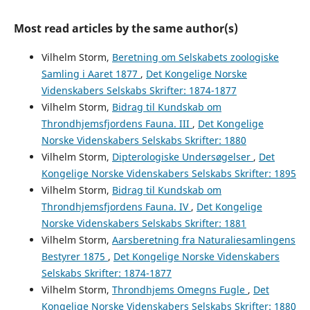
Most read articles by the same author(s)
Vilhelm Storm,
Beretning om Selskabets zoologiske
Samling i Aaret 1877
,
Det Kongelige Norske
Videnskabers Selskabs Skrifter: 1874-1877
Vilhelm Storm,
Bidrag til Kundskab om
Throndhjemsfjordens Fauna. III
,
Det Kongelige
Norske Videnskabers Selskabs Skrifter: 1880
Vilhelm Storm,
Dipterologiske Undersøgelser
,
Det
Kongelige Norske Videnskabers Selskabs Skrifter: 1895
Vilhelm Storm,
Bidrag til Kundskab om
Throndhjemsfjordens Fauna. IV
,
Det Kongelige
Norske Videnskabers Selskabs Skrifter: 1881
Vilhelm Storm,
Aarsberetning fra Naturaliesamlingens
Bestyrer 1875
,
Det Kongelige Norske Videnskabers
Selskabs Skrifter: 1874-1877
Vilhelm Storm,
Throndhjems Omegns Fugle
,
Det
Kongelige Norske Videnskabers Selskabs Skrifter: 1880