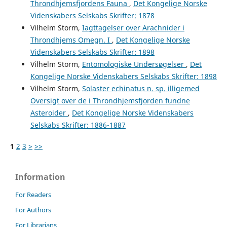
Throndhjemsfjordens Fauna
,
Det Kongelige Norske
Videnskabers Selskabs Skrifter: 1878
Vilhelm Storm,
Iagttagelser over Arachnider i
Throndhjems Omegn. I
,
Det Kongelige Norske
Videnskabers Selskabs Skrifter: 1898
Vilhelm Storm,
Entomologiske Undersøgelser
,
Det
Kongelige Norske Videnskabers Selskabs Skrifter: 1898
Vilhelm Storm,
Solaster echinatus n. sp. illigemed
Oversigt over de i Throndhjemsfjorden fundne
Asteroider
,
Det Kongelige Norske Videnskabers
Selskabs Skrifter: 1886-1887
1
2
3
>
>>
Information
For Readers
For Authors
For Librarians