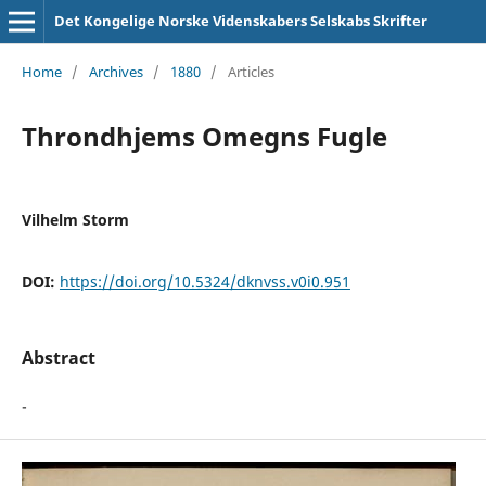
Det Kongelige Norske Videnskabers Selskabs Skrifter
Home
/
Archives
/
1880
/
Articles
Throndhjems Omegns Fugle
Vilhelm Storm
DOI:
https://doi.org/10.5324/dknvss.v0i0.951
Abstract
-