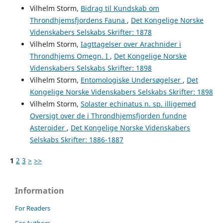
Vilhelm Storm,
Bidrag til Kundskab om
Throndhjemsfjordens Fauna
,
Det Kongelige Norske
Videnskabers Selskabs Skrifter: 1878
Vilhelm Storm,
Iagttagelser over Arachnider i
Throndhjems Omegn. I
,
Det Kongelige Norske
Videnskabers Selskabs Skrifter: 1898
Vilhelm Storm,
Entomologiske Undersøgelser
,
Det
Kongelige Norske Videnskabers Selskabs Skrifter: 1898
Vilhelm Storm,
Solaster echinatus n. sp. illigemed
Oversigt over de i Throndhjemsfjorden fundne
Asteroider
,
Det Kongelige Norske Videnskabers
Selskabs Skrifter: 1886-1887
1
2
3
>
>>
Information
For Readers