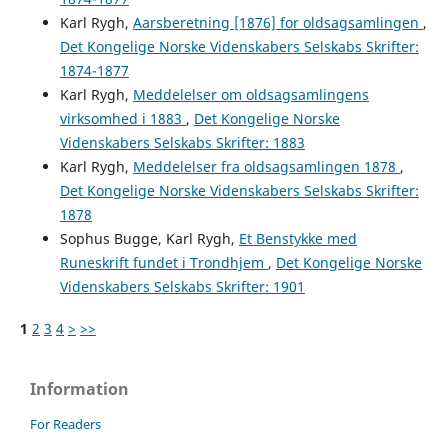
Karl Rygh,
Aarsberetning [1876] for oldsagsamlingen
,
Det Kongelige Norske Videnskabers Selskabs Skrifter:
1874-1877
Karl Rygh,
Meddelelser om oldsagsamlingens
virksomhed i 1883
,
Det Kongelige Norske
Videnskabers Selskabs Skrifter: 1883
Karl Rygh,
Meddelelser fra oldsagsamlingen 1878
,
Det Kongelige Norske Videnskabers Selskabs Skrifter:
1878
Sophus Bugge, Karl Rygh,
Et Benstykke med
Runeskrift fundet i Trondhjem
,
Det Kongelige Norske
Videnskabers Selskabs Skrifter: 1901
1
2
3
4
>
>>
Information
For Readers