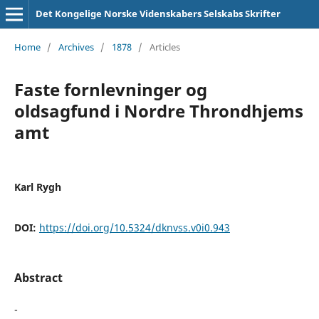
Det Kongelige Norske Videnskabers Selskabs Skrifter
Home
/
Archives
/
1878
/
Articles
Faste fornlevninger og
oldsagfund i Nordre Throndhjems
amt
Karl Rygh
DOI:
https://doi.org/10.5324/dknvss.v0i0.943
Abstract
-