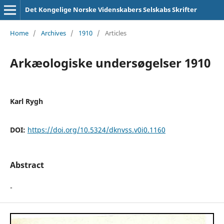
Det Kongelige Norske Videnskabers Selskabs Skrifter
Home
/
Archives
/
1910
/
Articles
Arkæologiske undersøgelser 1910
Karl Rygh
DOI:
https://doi.org/10.5324/dknvss.v0i0.1160
Abstract
-