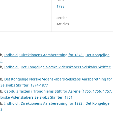
Issue
1798
Section
Articles
ab,
Indhold ; Direktionens Aarsberetning for 1878
,
Det Kongelige
78
ab,
Indhold
,
Det Kongelige Norske Videnskabers Selskabs Skrifter:
ab,
Det Kongelige Norske Videnskabers-Selskabs Aarsberetning for
Selskabs Skrifter: 1874-1877
ab,
Capituls Taxten i Trondhiems Stift for Aarene (1755, 1756, 1757,
orske Videnskabers Selskabs Skrifter: 1761
ab,
Indhold ; Direktionens Aarsberetning for 1883
,
Det Kongelige
83