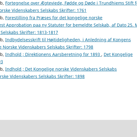
ab,
Fortegnelse over Ægteviede, Fødde og Døde i Trundhiems Stift f
rske Videnskabers Selskabs Skrifter: 1761
ab,
Forestilling fra Præses for det kongelige norske
st Approbation paa ny Statuter for bemeldte Selskab, af Dato 25. 
Selskabs Skrifter: 1813-1817
ab,
Indbydelsesskrift til Højtideligheden, i Anledning af Kongens
e Norske Videnskabers Selskabs Skrifter: 1798
ab,
Indhold ; Direktionens Aarsberetning for 1893
,
Det Kongelige
93
ab,
Indhold ; Det Kongelige norske Videnskabers Selskabs
ske Videnskabers Selskabs Skrifter: 1898