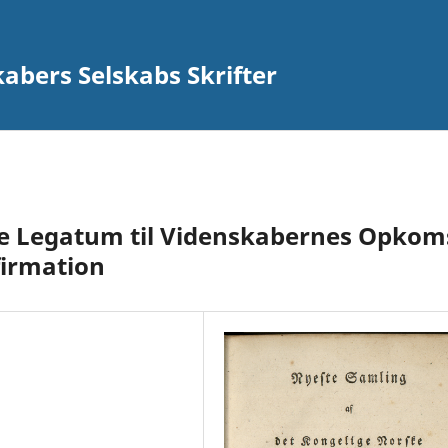
abers Selskabs Skrifter
e Legatum til Videnskabernes Opkom
firmation