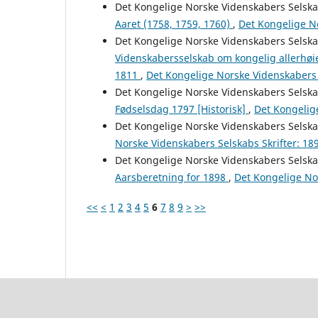
Det Kongelige Norske Videnskabers Selsk
Aaret (1758, 1759, 1760)
,
Det Kongelige No
Det Kongelige Norske Videnskabers Selsk
Videnskabersselskab om kongelig allerhøie
1811
,
Det Kongelige Norske Videnskabers 
Det Kongelige Norske Videnskabers Selsk
Fødselsdag 1797 [Historisk]
,
Det Kongelig
Det Kongelige Norske Videnskabers Selsk
Norske Videnskabers Selskabs Skrifter: 18
Det Kongelige Norske Videnskabers Selsk
Aarsberetning for 1898
,
Det Kongelige Nor
<<
<
1
2
3
4
5
6
7
8
9
>
>>