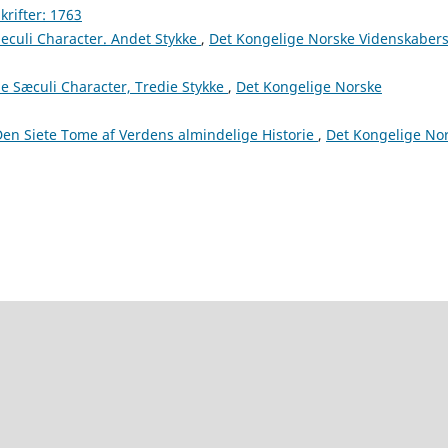
rifter: 1763
culi Character. Andet Stykke
,
Det Kongelige Norske Videnskaber
 Sæculi Character, Tredie Stykke
,
Det Kongelige Norske
en Siete Tome af Verdens almindelige Historie
,
Det Kongelige No