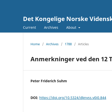
Det Kongelige Norske Vidensk
Current
Archives
About
Home
/
Archives
/
1788
/
Articles
Anmerkninger ved den 12 T
Peter Friderich Suhm
DOI:
https://doi.org/10.5324/dknvss.v0i0.844