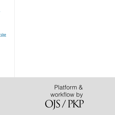
s
rske