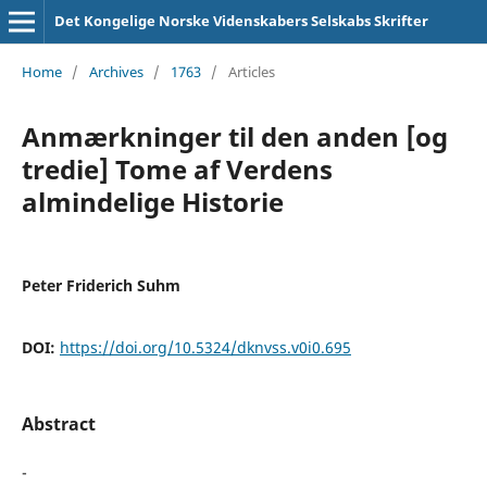
Det Kongelige Norske Videnskabers Selskabs Skrifter
Home
/
Archives
/
1763
/
Articles
Anmærkninger til den anden [og
tredie] Tome af Verdens
almindelige Historie
Peter Friderich Suhm
DOI:
https://doi.org/10.5324/dknvss.v0i0.695
Abstract
-