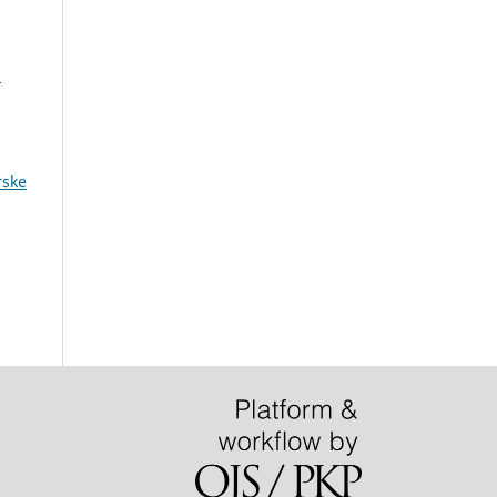
s
rske