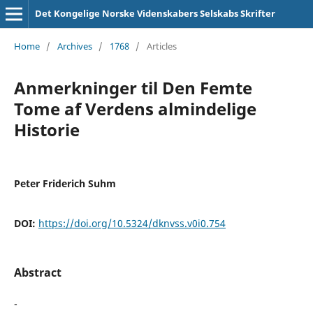
Det Kongelige Norske Videnskabers Selskabs Skrifter
Home
/
Archives
/
1768
/
Articles
Anmerkninger til Den Femte
Tome af Verdens almindelige
Historie
Peter Friderich Suhm
DOI:
https://doi.org/10.5324/dknvss.v0i0.754
Abstract
-