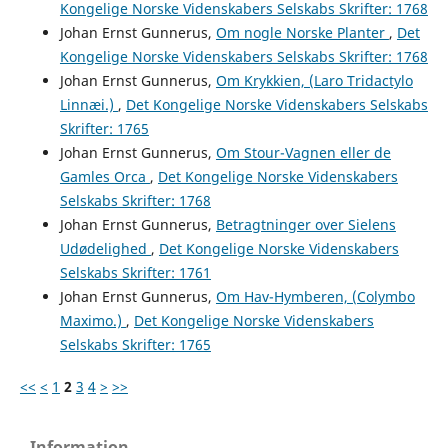
Kongelige Norske Videnskabers Selskabs Skrifter: 1768
Johan Ernst Gunnerus,
Om nogle Norske Planter
,
Det
Kongelige Norske Videnskabers Selskabs Skrifter: 1768
Johan Ernst Gunnerus,
Om Krykkien, (Laro Tridactylo
Linnæi.)
,
Det Kongelige Norske Videnskabers Selskabs
Skrifter: 1765
Johan Ernst Gunnerus,
Om Stour-Vagnen eller de
Gamles Orca
,
Det Kongelige Norske Videnskabers
Selskabs Skrifter: 1768
Johan Ernst Gunnerus,
Betragtninger over Sielens
Udødelighed
,
Det Kongelige Norske Videnskabers
Selskabs Skrifter: 1761
Johan Ernst Gunnerus,
Om Hav-Hymberen, (Colymbo
Maximo.)
,
Det Kongelige Norske Videnskabers
Selskabs Skrifter: 1765
<<
<
1
2
3
4
>
>>
Information