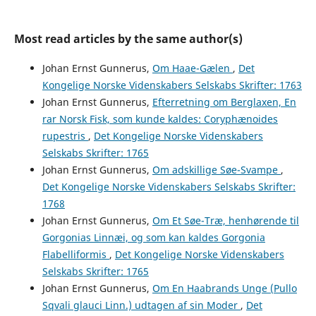
Most read articles by the same author(s)
Johan Ernst Gunnerus,
Om Haae-Gælen
,
Det
Kongelige Norske Videnskabers Selskabs Skrifter: 1763
Johan Ernst Gunnerus,
Efterretning om Berglaxen, En
rar Norsk Fisk, som kunde kaldes: Coryphænoides
rupestris
,
Det Kongelige Norske Videnskabers
Selskabs Skrifter: 1765
Johan Ernst Gunnerus,
Om adskillige Søe-Svampe
,
Det Kongelige Norske Videnskabers Selskabs Skrifter:
1768
Johan Ernst Gunnerus,
Om Et Søe-Træ, henhørende til
Gorgonias Linnæi, og som kan kaldes Gorgonia
Flabelliformis
,
Det Kongelige Norske Videnskabers
Selskabs Skrifter: 1765
Johan Ernst Gunnerus,
Om En Haabrands Unge (Pullo
Sqvali glauci Linn.) udtagen af sin Moder
,
Det