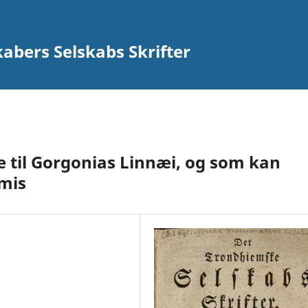
abers Selskabs Skrifter
 til Gorgonias Linnæi, og som kan
rmis