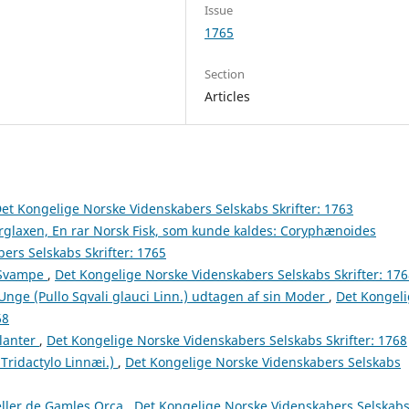
Issue
1765
Section
Articles
et Kongelige Norske Videnskabers Selskabs Skrifter: 1763
rglaxen, En rar Norsk Fisk, som kunde kaldes: Coryphænoides
ers Selskabs Skrifter: 1765
-Svampe
,
Det Kongelige Norske Videnskabers Selskabs Skrifter: 17
ge (Pullo Sqvali glauci Linn.) udtagen af sin Moder
,
Det Kongel
68
lanter
,
Det Kongelige Norske Videnskabers Selskabs Skrifter: 1768
Tridactylo Linnæi.)
,
Det Kongelige Norske Videnskabers Selskabs
ller de Gamles Orca
,
Det Kongelige Norske Videnskabers Selskab