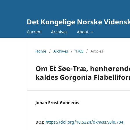
Det Kongelige Norske Vidensk
Current
Archives
About
Home
/
Archives
/
1765
/
Articles
Om Et Søe-Træ, henhørende
kaldes Gorgonia Flabellifo
Johan Ernst Gunnerus
DOI:
https://doi.org/10.5324/dknvss.v0i0.704