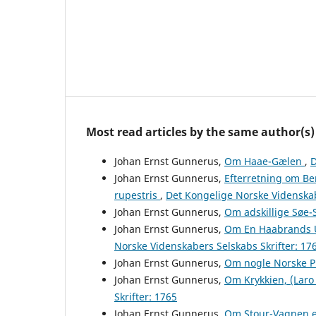
Most read articles by the same author(s)
Johan Ernst Gunnerus,
Om Haae-Gælen
,
D
Johan Ernst Gunnerus,
Efterretning om Be
rupestris
,
Det Kongelige Norske Videnskab
Johan Ernst Gunnerus,
Om adskillige Søe
Johan Ernst Gunnerus,
Om En Haabrands Un
Norske Videnskabers Selskabs Skrifter: 17
Johan Ernst Gunnerus,
Om nogle Norske P
Johan Ernst Gunnerus,
Om Krykkien, (Laro 
Skrifter: 1765
Johan Ernst Gunnerus,
Om Stour-Vagnen e