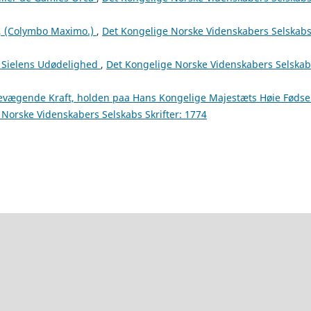
 (Colymbo Maximo.)
,
Det Kongelige Norske Videnskabers Selskab
r Sielens Udødelighed
,
Det Kongelige Norske Videnskabers Selskab
evægende Kraft, holden paa Hans Kongelige Majestæts Høie Fødse
 Norske Videnskabers Selskabs Skrifter: 1774