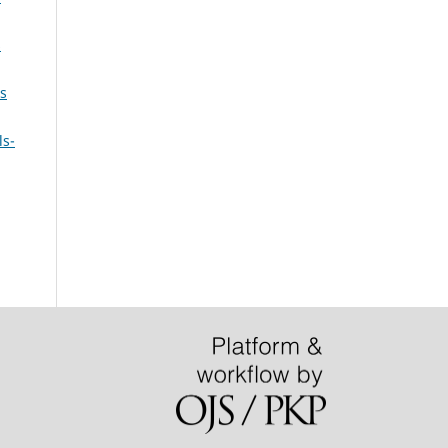
s
s
ls-