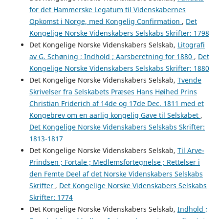
for det Hammerske Legatum til Videnskabernes
Opkomst i Norge, med Kongelig Confirmation
,
Det
Kongelige Norske Videnskabers Selskabs Skrifter: 1798
Det Kongelige Norske Videnskabers Selskab,
Litografi
av G. Schøning ; Indhold ; Aarsberetning for 1880
,
Det
Kongelige Norske Videnskabers Selskabs Skrifter: 1880
Det Kongelige Norske Videnskabers Selskab,
Tvende
Skrivelser fra Selskabets Præses Hans Høihed Prins
Christian Friderich af 14de og 17de Dec. 1811 med et
Kongebrev om en aarlig kongelig Gave til Selskabet
,
Det Kongelige Norske Videnskabers Selskabs Skrifter:
1813-1817
Det Kongelige Norske Videnskabers Selskab,
Til Arve-
Prindsen ; Fortale ; Medlemsfortegnelse ; Rettelser i
den Femte Deel af det Norske Videnskabers Selskabs
Skrifter
,
Det Kongelige Norske Videnskabers Selskabs
Skrifter: 1774
Det Kongelige Norske Videnskabers Selskab,
Indhold ;