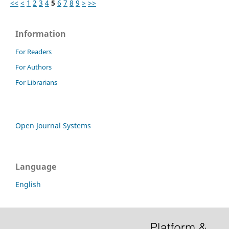
<<
<
1
2
3
4
5
6
7
8
9
>
>>
Information
For Readers
For Authors
For Librarians
Open Journal Systems
Language
English