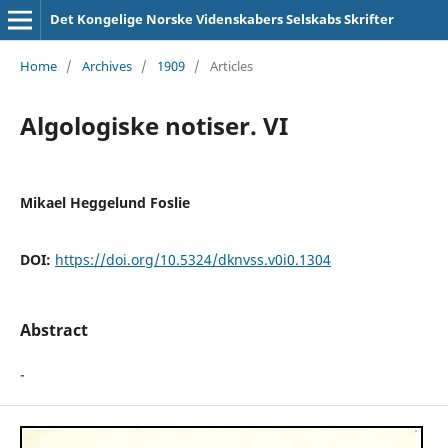
Det Kongelige Norske Videnskabers Selskabs Skrifter
Home
/
Archives
/
1909
/
Articles
Algologiske notiser. VI
Mikael Heggelund Foslie
DOI:
https://doi.org/10.5324/dknvss.v0i0.1304
Abstract
-