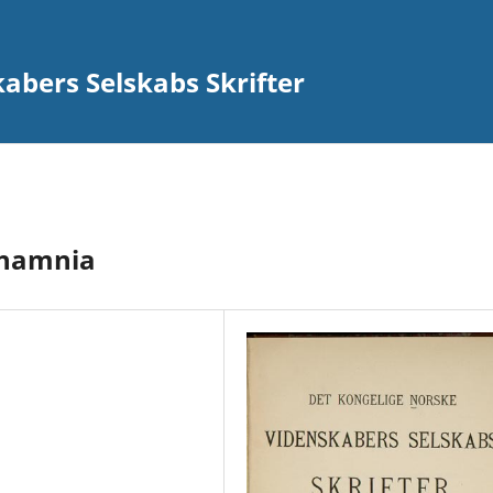
abers Selskabs Skrifter
thamnia