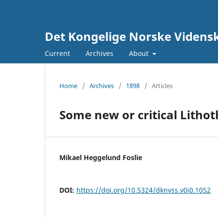
Det Kongelige Norske Vidensk
Current
Archives
About
Home
/
Archives
/
1898
/
Articles
Some new or critical Litho
Mikael Heggelund Foslie
DOI:
https://doi.org/10.5324/dknvss.v0i0.1052