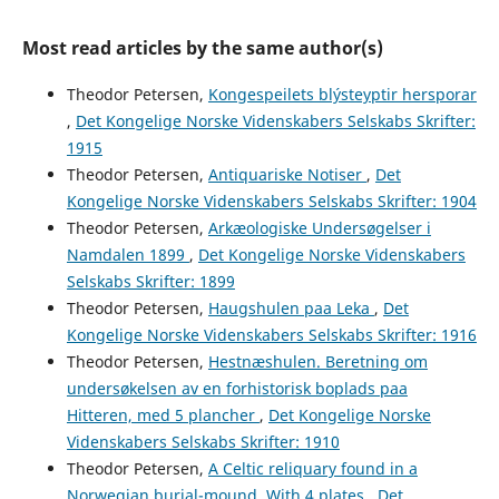
Most read articles by the same author(s)
Theodor Petersen,
Kongespeilets blýsteyptir hersporar
,
Det Kongelige Norske Videnskabers Selskabs Skrifter:
1915
Theodor Petersen,
Antiquariske Notiser
,
Det
Kongelige Norske Videnskabers Selskabs Skrifter: 1904
Theodor Petersen,
Arkæologiske Undersøgelser i
Namdalen 1899
,
Det Kongelige Norske Videnskabers
Selskabs Skrifter: 1899
Theodor Petersen,
Haugshulen paa Leka
,
Det
Kongelige Norske Videnskabers Selskabs Skrifter: 1916
Theodor Petersen,
Hestnæshulen. Beretning om
undersøkelsen av en forhistorisk boplads paa
Hitteren, med 5 plancher
,
Det Kongelige Norske
Videnskabers Selskabs Skrifter: 1910
Theodor Petersen,
A Celtic reliquary found in a
Norwegian burial-mound. With 4 plates
,
Det