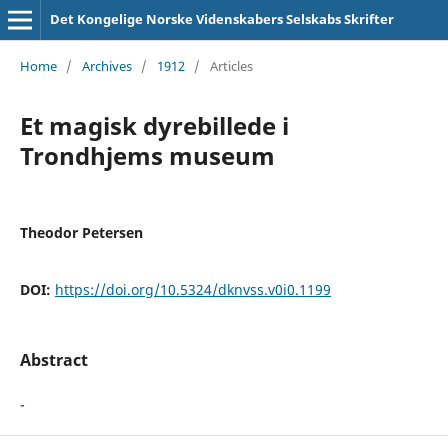
Det Kongelige Norske Videnskabers Selskabs Skrifter
Home
/
Archives
/
1912
/
Articles
Et magisk dyrebillede i
Trondhjems museum
Theodor Petersen
DOI:
https://doi.org/10.5324/dknvss.v0i0.1199
Abstract
-