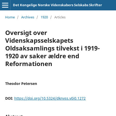
Det Kongelige Norske Videnskabers Selskabs Skrifter
Home
/
Archives
/
1920
/
Articles
Oversigt over
Videnskapsselskapets
Oldsaksamlings tilvekst i 1919-
1920 av saker ældre end
Reformationen
Theodor Petersen
DOI:
https://doi.org/10.5324/dknvss.v0i0.1272