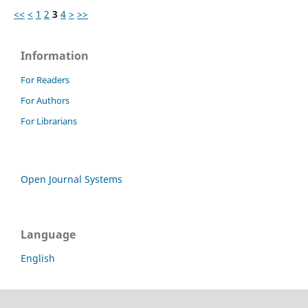
<<
<
1
2
3
4
>
>>
Information
For Readers
For Authors
For Librarians
Open Journal Systems
Language
English