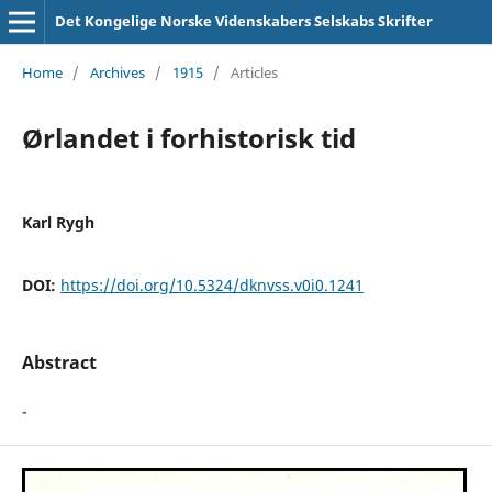
Det Kongelige Norske Videnskabers Selskabs Skrifter
Home
/
Archives
/
1915
/
Articles
Ørlandet i forhistorisk tid
Karl Rygh
DOI:
https://doi.org/10.5324/dknvss.v0i0.1241
Abstract
-