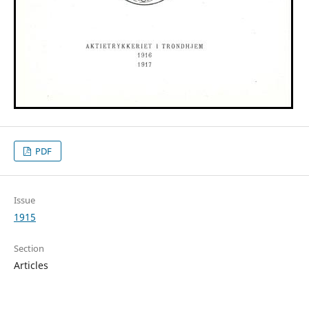
PDF
Issue
1915
Section
Articles